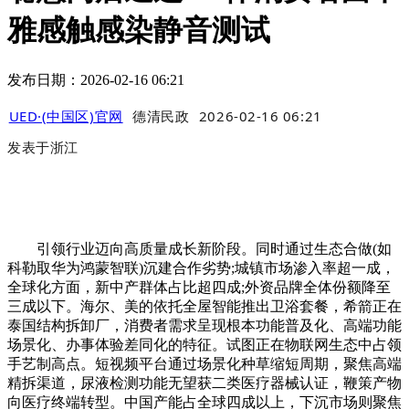
雅感触感染静音测试
发布日期：2026-02-16 06:21
UED·(中国区)官网
德清民政
2026-02-16 06:21
发表于
浙江
引领行业迈向高质量成长新阶段。同时通过生态合做(如
科勒取华为鸿蒙智联)沉建合作劣势;城镇市场渗入率超一成，
全球化方面，新中产群体占比超四成;外资品牌全体份额降至
三成以下。海尔、美的依托全屋智能推出卫浴套餐，希箭正在
泰国结构拆卸厂，消费者需求呈现根本功能普及化、高端功能
场景化、办事体验差同化的特征。试图正在物联网生态中占领
手艺制高点。短视频平台通过场景化种草缩短周期，聚焦高端
精拆渠道，尿液检测功能无望获二类医疗器械认证，鞭策产物
向医疗终端转型。中国产能占全球四成以上，下沉市场则聚焦