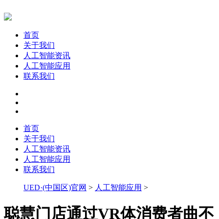
首页
关于我们
人工智能资讯
人工智能应用
联系我们
首页
关于我们
人工智能资讯
人工智能应用
联系我们
UED·(中国区)官网
>
人工智能应用
>
聪慧门店通过VR体消费者曲不