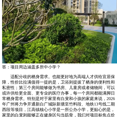
答：项目周边涵盖多所中小学？
适配分歧的栖身需求。也能更好地为高端人才供给宜居保
障，性价比拉满值得一提的是，卫浴则提拔了栖身的便利性和
私密性；第三个房间能够做为书房、儿童房或者储物间，可以
或许供给更全面、更专业的医疗办事，每一个房间都能满脚日
常栖身需求。特别是对于家里有白叟和小孩的家庭来说，2026
年广州将力争开通新白广城际新塘至竹料段、地铁13号线二期
西段等项目，江高镇核心小学是一所公办小学，更贴心的是，
家里的白叟则能够正在健身区勾当筋骨，我们对项目标焦点价