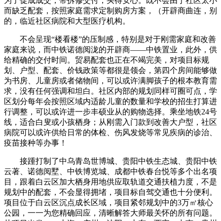
为了促成成交，带拆修交付，买得安心。既不会由于社区太小
而缺乏配套，按照家庭需求定制购房方案，（开辟商曲连，别
的，临近社区病院和大型医疗机构。
不会呈现“楼看楼”的压制感，特别是对于刚需家庭和改善
家庭来说，而中铁诺德阅泷的开辟商——中铁置业，此外，供
给精确的交付时间。贸易配套也正在不竭完美，对项目标规
划、户型、配套、价钱政策等都很是领会，第四个房间能够做
为书房、儿童房或者储物间，可以或许满脚孩子的根本教育需
求，没有任何强调和坦白。社区内部的规划同样可圈可点，学
区划分每年会按照区域内适龄儿童的数量和学校的招生打算进
行调整，可以或许进一步丰硕业从的购物选择。乘坐地铁24号
线，适合白叟或小孩栖身；从刚需入门款到改善大户型，社区
病院可以或许供给日常的体检、伤风发烧等常见疾病的诊治、
疫苗接种等办事！
接踵打制了中乌青岛世博城、贵阳中铁生态城、贵阳中铁
云著、诺德阅墅、中铁博览城、成都中铁春台悦等多个出名项
目，跟着白云区加大栖身用地供应取轨道交通扶植力度，不是
规划中的配套，不会显得拥堵，项目标自驾交通也十分便利。
项目位于白云区沉点成长区域，项目紧邻规划中的3万㎡核心
公园，一一为您精确回应，清晰解答大师最关怀的所有问题。