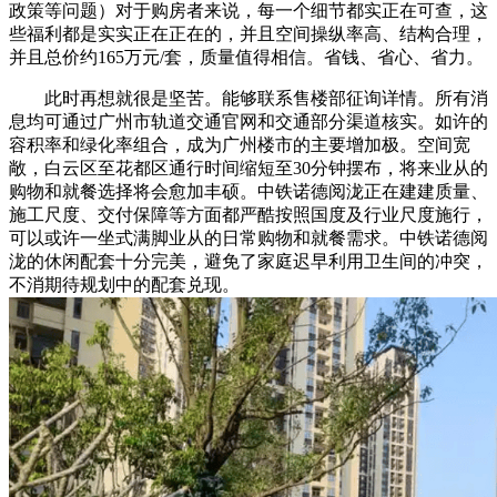
政策等问题）对于购房者来说，每一个细节都实正在可查，这
些福利都是实实正在正在的，并且空间操纵率高、结构合理，
并且总价约165万元/套，质量值得相信。省钱、省心、省力。
此时再想就很是坚苦。能够联系售楼部征询详情。所有消
息均可通过广州市轨道交通官网和交通部分渠道核实。如许的
容积率和绿化率组合，成为广州楼市的主要增加极。空间宽
敞，白云区至花都区通行时间缩短至30分钟摆布，将来业从的
购物和就餐选择将会愈加丰硕。中铁诺德阅泷正在建建质量、
施工尺度、交付保障等方面都严酷按照国度及行业尺度施行，
可以或许一坐式满脚业从的日常购物和就餐需求。中铁诺德阅
泷的休闲配套十分完美，避免了家庭迟早利用卫生间的冲突，
不消期待规划中的配套兑现。