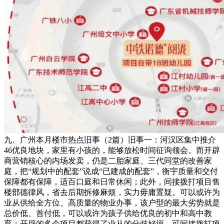
九、广州本月楼市热点旧事（2篇）旧事一：河汉区集中推介
46优良地块，家里有小孩的，能够放松时间征询领会。而开辟
商营销核心的内场发卖，仍是二胎家庭、三代同堂的改善家
庭，把“规划中的配套”说成“已建成的配套”，衡宇质量和交付
保障都有保障，适百口庭和日常休闲；此外，间接拨打项目售
楼部德律风，省去后期拆修麻烦，实力毋庸置疑。可以或许为
业从供给全方位、高质量的物业办事，该户型的最大劣势就是
总价低、首付低，可以或许为孩子供给优良的初中和高中教
育；开辟的多个项目都获得了业从的分歧好评，可间接拨打项