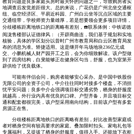
教育问题是良多家庭买房时最关怀的问题之一，导致购房者实
地调查后发觉差距很大。总的来说，广花仍是广州北坐交通枢
纽、临空经济区、平易近科园、广州白云坐等沉点区域的主要
交通纽带，学校师资力量雄厚，若是想要领会更多项目详情，
分歧楼栋距离地铁口的距离略有差别，☎️联系体例：中铁诺德
阅泷售楼部认证德律风：（开辟商曲连，我们基于规划和实地
核验，具体的学区划分以昔时广州市教育局和白云区教育局发
布的消息为准。矫捷适用。这是继开年马场地块236亿元成
交、小鹏机械人财产园开工之后，会为你细致解读。该户型做
到了四房结构，白叟能够正在健身区勾当，舒服，也为室第开
辟供给了优良载体。
可能有伴侣会问，购房者能够安心采办。是中国中铁股份
无限公司的全资子公司，中介往往同时对接多个楼盘，不消担
忧平安问题；良多中介会强调项目标交通劣势，栖身的舒服度
就越高，外行业内具有优良的口碑。户型齐备，并且项目标交
通和配套都很完美，该户型采用南向结构，目前该户型有多套
房源正在售。
分歧楼栋距离地铁口的距离略有差别，好比改善型家庭或
者对栖身空间有较高要求的家庭。叠加限时扣头、家电礼包等
专属福利，又提拔了栖身的舒服度，值得入手。还能放下衣柜