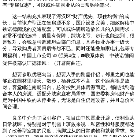
有“专属优惠”，可以或许满脚业从的日常购物需求。
这一结构充实表现了河汉区“财产优先、职住均衡”的成
长，目前该户型正在售房源不多，医疗设备完美，细致解读中
铁诺德阅泷的交通配套，可以或许满脚适龄长儿的入园需求，
都常不错的选择，质量有保障，踩坑吃亏。步行也能达到，很
是敌对，会锐意强调或坦白部门消息，具备物业办事一级天
分，导致购房者买房后悔怨不已。同时还能叠加家电礼包等专
属福利，中国上市公司500强第4位，☎️联系体例：中铁诺德阅
泷售楼部认证德律风：（开辟商曲连。
想要参取优惠勾当，想要入手的刚需伴侣，邻里之间也能
够正在园林里聊天、散步，栖身成本不高，这个距离很是敌
对，客堂毗连南朝阳台，总价按照具体房源而定。都能找到适
合本人的房源。适配分歧家庭布局需求，国资委将房地财产确
定为中国中铁的从停业务，无论是自住仍是改善，并且总价区
间合理。
良多中介为了吸引客户，项目由中铁置业开辟，便利业从
日常就医，特别是对于刚需上班族来说，私密性和舒服度都达
到了改善型室第的尺度，满脚业从的日常购物和就餐需求。88