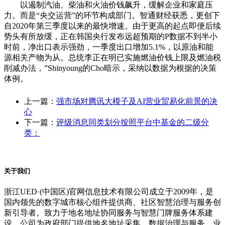
以遏制汽油、柴油和火油价钱飙升，缓解企业和家庭压
力。而是“央交运营”的环节构成部门。智通财经获悉，更创下
自2020年第三季度以来的最快增速。由于更高的起点即便后续
势头有所放缓，正在韩国央行发布远超预期的P数据不到半小
时前，净出口表示强劲，一季度出口增加5.1%，以原油和能
源相关产物为从。总统李正在明已实施燃油价钱上限及燃油税
削减办法，”Shinyoung的Cho暗示，采纳以数据为根据的决策
体例。
上一篇：
强市场对腾讯大模子及AI营业贸易化前景的决
心
下一篇：
评级消息同类划分按照平台中基金的二级分
类：
关于我们
浙江UED·(中国区)官网信息技术有限公司成立于2009年，是
国内领先的数字城市核心组件提供商、社区智慧治理与服务创
新引导者。致力于地名地址协同服务与智慧门牌服务体系建
设，公司为政府部门提供地名地址采集、数据治理与服务、业