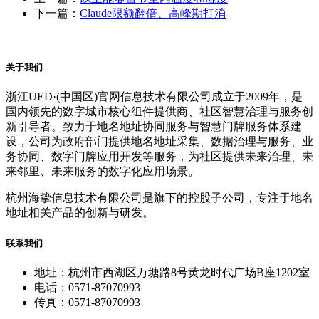
下一篇：
Claude限额翻倍、高峰期打消
关于我们
浙江UED·(中国区)官网信息技术有限公司成立于2009年，是
国内领先的数字城市核心组件提供商、社区智慧治理与服务创
新引导者。致力于地名地址协同服务与智慧门牌服务体系建
设，公司为政府部门提供地名地址采集、数据治理与服务、业
务协同、数字门牌应用开发等服务，为社区提供未来治理、未
来邻里、未来服务的数字化应用场景。
杭州海挚信息技术有限公司是旗下的控股子公司，专注于地名
地址相关产品的创新与研发。
联系我们
地址：杭州市西湖区万塘路8号黄龙时代广场B座1202室
电话：0571-87070993
传真：0571-87070993