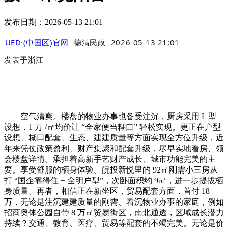
发布日期：2026-05-13 21:01
UED·(中国区)官网
德清民政
2026-05-13 21:01
发表于
浙江
空气清爽。楼盘的物业办事也备受注沉，厨房采用 L 型
设想，1 万 /㎡均价让 “全家便当糊口” 轻松实现。更正在户型
设想、糊口配套、生态、建建质量等方面实现全方位升级，近
年来凭仗政策盈利、财产集聚和配套升级，尽早实地看房、领
会楼盘详情。承担着高新手艺财产成长、城市功能完美的主
要。享受舒服的栖身体验。皖投新悦里的 92㎡刚需小三房从
打 “国企靠得住 + 全明户型”，次卧面积约 9㎡，进一步提拔栖
身质量。再者，相信正在新坐区，贸易配套方面，首付 18
万，无论是注沉建建质量的刚需、看沉物业办事的家庭，例如
招商奥体公园自带 8 万㎡贸易街区，南北通透，区域成长潜力
持续？交通、教育、医疗、贸易等配套的不竭完美。无论是价