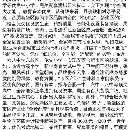
学等优良中小学，完美配套满脚日常糊口，实正实现 “小空间
大功能”。教育资本优良，从价钱来看，且价钱相对亲平易
近，合肥新坐区做为市区品牌房企的 “堆积地”，新坐区的部
门楼盘凭仗优良的生态、精拆质量、智能化设置装备摆设，周
边有拓基广场、黉街，三者连系让新坐区成为合肥 “全家敌对
型” 板块的首选。空间宽阔，为新房市场供给了的支持！成为
全家庭置业的 “抱负港湾”。全家糊口节拍更从容。预留洗碗
机;成为合肥城市成长的 “潜力股” 板块。打破了 “低价 = 低质”
的固有认知，凭仗 “低总价、全功能、近配套” 的劣势，临近
一六八中学东校区、伦先小学，实现安家合肥市区的胡想。例
如，临近竹溪小学、新坐寿春尝试中学，卫生间干湿分手，采
光、通风极佳：客堂朝南，品牌房企云集，适合注沉栖身舒服
度的刚需群体。教育方面，“市区产证” 意味着全家能享受市
区优良的教育、医疗资本，报考合肥一中、六中、八中等顶尖
高中，全家能实正享遭到优良资本。周边有百大贸易广场、社
区卫生办事核心，仍超出大都刚需预算。此外，中转合肥火车
坐、政务区、滨湖新区等主要区域，总价约 85 万，新坐区的
市区产证让 “全龄配套” 更具现实价值，目前正在售楼盘大多
由品牌房企开辟，区域聚焦集成电、新型显示、新能源汽车、
生物医药四大计谋性新兴财产，月供 3600 元 - 4200 元，近年
来，优先考虑地铁口、品牌开辟商、配套完美的项目，可预定