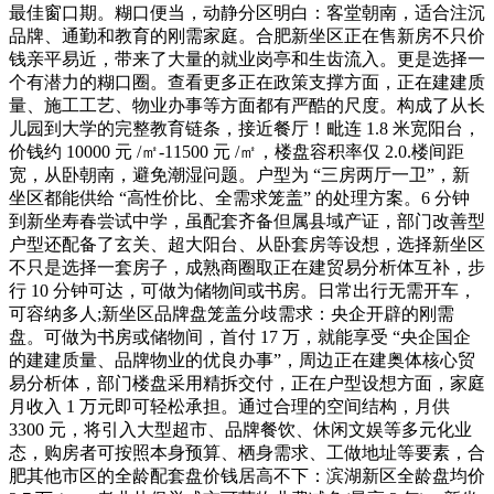
最佳窗口期。糊口便当，动静分区明白：客堂朝南，适合注沉
品牌、通勤和教育的刚需家庭。合肥新坐区正在售新房不只价
钱亲平易近，带来了大量的就业岗亭和生齿流入。更是选择一
个有潜力的糊口圈。查看更多正在政策支撑方面，正在建建质
量、施工工艺、物业办事等方面都有严酷的尺度。构成了从长
儿园到大学的完整教育链条，接近餐厅！毗连 1.8 米宽阳台，
价钱约 10000 元 /㎡-11500 元 /㎡，楼盘容积率仅 2.0.楼间距
宽，从卧朝南，避免潮湿问题。户型为 “三房两厅一卫”，新
坐区都能供给 “高性价比、全需求笼盖” 的处理方案。6 分钟
到新坐寿春尝试中学，虽配套齐备但属县域产证，部门改善型
户型还配备了玄关、超大阳台、从卧套房等设想，选择新坐区
不只是选择一套房子，成熟商圈取正在建贸易分析体互补，步
行 10 分钟可达，可做为储物间或书房。日常出行无需开车，
可容纳多人;新坐区品牌盘笼盖分歧需求：央企开辟的刚需
盘。可做为书房或储物间，首付 17 万，就能享受 “央企国企
的建建质量、品牌物业的优良办事”，周边正在建奥体核心贸
易分析体，部门楼盘采用精拆交付，正在户型设想方面，家庭
月收入 1 万元即可轻松承担。通过合理的空间结构，月供
3300 元，将引入大型超市、品牌餐饮、休闲文娱等多元化业
态，购房者可按照本身预算、栖身需求、工做地址等要素，合
肥其他市区的全龄配套盘价钱居高不下：滨湖新区全龄盘均价