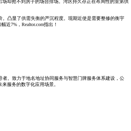
场却抢不到房子的场合排场。湾区持久存正在布局性的室第供
价。凸显了供需失衡的严沉程度。现期近使是需要整修的衡宇
%，Realtor.com指出！
新引导者。致力于地名地址协同服务与智慧门牌服务体系建设，公
未来服务的数字化应用场景。