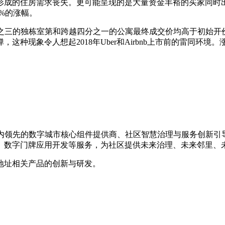
成的住房需求丧失。更可能呈现的是大量资金丰裕的买家同时出
2%的涨幅。
三的独栋室第和跨越四分之一的公寓最终成交价均高于初始开
种现象令人想起2018年Uber和Airbnb上市前的雷同环境。涨幅近7
，是国内领先的数字城市核心组件提供商、社区智慧治理与服务创
、数字门牌应用开发等服务，为社区提供未来治理、未来邻里、
地址相关产品的创新与研发。