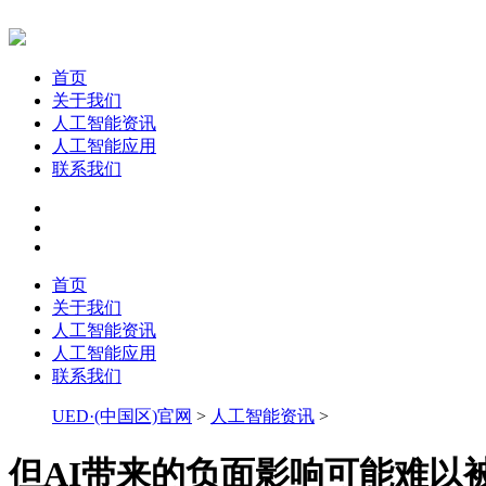
首页
关于我们
人工智能资讯
人工智能应用
联系我们
首页
关于我们
人工智能资讯
人工智能应用
联系我们
UED·(中国区)官网
>
人工智能资讯
>
但AI带来的负面影响可能难以