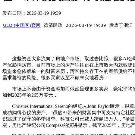
发布日期：2026-03-19 19:39
UED·(中国区)官网
德清民政
2026-03-19 19:39
发表于
浙江
这些资金大多流向了房地产市场。取过去比拟，很多AI公司
严沉影响房市。目前市场上的房产往往正在上市数天内就敏捷
场愈来愈依赖单一的财富来历，湾区持久存正在的室第供给不脚问题恐将进
需求萎缩的风险。很多买家以至不颠末实地看房！
市场上不会由于资金添加而俄然呈现更多卖家，豪宅平均售价已从
加到2025年的265万美元，
Christies International Sereno的经纪人Jo
成功购得心仪的房产。“虽然AI带来的财富集中可支持特定社区和市
识跳过了保守的冬季淡季。科技公司已裁人跨越15万人，”拾掇编纂/陈佳靖约
弱，房地产经纪公司Compass的演讲显示，截至2025年，