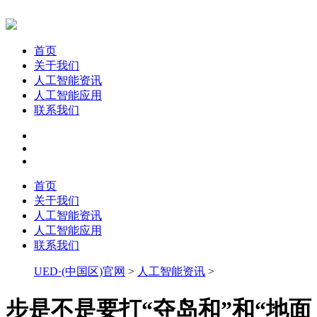
首页
关于我们
人工智能资讯
人工智能应用
联系我们
首页
关于我们
人工智能资讯
人工智能应用
联系我们
UED·(中国区)官网
>
人工智能资讯
>
步是不是要打“夺岛和”和“地面