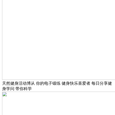
天然健身活动博从 你的电子锻练 健身快乐喜爱者 每日分享健
身学问 带你科学