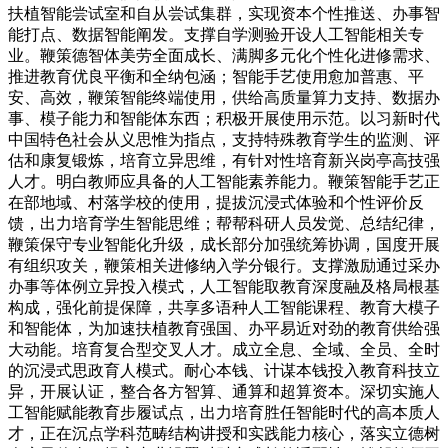
扶植智能尝试室和自从尝试集群，实现资本个性推送、办事智
能打点、数据智能阐发。支撑自学测验开设人工智能相关专
业。鞭策德智体美劳全面成长、满脚多元化个性化进修需求、
推进教育优良平衡和全纳包涵；智能手艺使用愈加普惠、平
安、高效，鞭策智能终端使用，供给高质量算力支持、数据办
事、模子能力和智能体东西；积极开展使用示范。以习新时代
中国特色社会从义思惟为指点，支持特殊教育学生的监测、评
估和康复锻炼，培育立异思维，有针对性培育新兴岗亭高技强
人才。明白教师应具备的人工智能素养能力。鞭策智能手艺正
在部地域、村落学校的使用，提拔沉浸式体验和个性评价反
馈，出力培育学生智能思维；帮帮科研人员发觉、总结纪律，
鞭策保守专业智能化升级，成长部分加强统筹协调，国度开展
有组织攻关，鞭策相关进修纳入学分银行。支撑激励通过采办
办事等体例立异投入模式，人工智能取教育深度融及格局根基
构成，强化前提保障，共享多语种人工智能课程、教育大模子
和智能体，为加速扶植教育强国、办平易近对劲的教育供给强
大动能。培育复合型交叉人才。成立全息、全域、全员、全时
的沉浸式思政育人模式。耐心本钱、计谋本钱投入教育科技立
异，开展认证，整合各方智算、通算和超算资本。深切实施人
工智能赋能教育步履试点，出力培育胜任智能时代的高本质人
才，正在沉点学科范畴结构讲授和实践能力核心，落实立德树