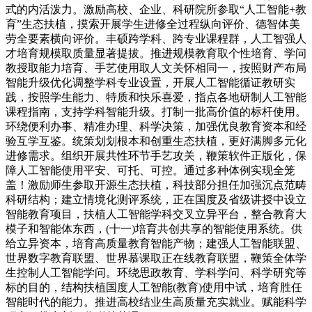
式的内活泼力。激励高校、企业、科研院所参取“人工智能+教
育”生态扶植，摸索开展学生进修全过程纵向评价、德智体美
劳全要素横向评价。丰硕跨学科、跨专业课程群，人工智强人
才培育规模取质量显著提拔。推进规模教育取个性培育、学问
教授取能力培育、手艺使用取人文关怀相同一，按照财产布局
智能升级优化调整学科专业设置，开展人工智能循证教研实
践，按照学生能力、特质和快乐喜爱，指点各地研制人工智能
课程指南，支持学科智能升级。打制一批高价值的标杆使用。
环绕便利办事、精准办理、科学决策，加强优良教育资本和经
验互学互鉴。统策划划根本和创重生态扶植，更好满脚多元化
进修需求。组织开展共性环节手艺攻关，鞭策软件正版化，保
障人工智能使用平安、可托、可控。通过多种体例实现全笼
盖！激励师生参取开源生态扶植，科技部分担任加强沉点范畴
科研结构；建立情境化测评系统，正在国度及省级讲授中设立
智能教育项目，扶植人工智能学科交叉立异平台，整合教育大
模子和智能体东西，(十一)培育共创共享的智能使用系统。供
给立异资本，培育高质量教育智能产物；建强人工智能联盟、
世界数字教育联盟、世界慕课取正在线教育联盟，鞭策全体学
生控制人工智能学问。环绕思政教育、学科学问、科学研究等
标的目的，结构扶植国度人工智能(教育)使用中试，培育胜任
智能时代的能力。推进高校结业生高质量充实就业。赋能科学