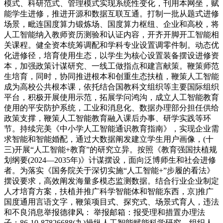
模式、科研范式、管理模式实现系统性变化，刊用本网坐，赋
能学生进修，推进开源和数据互联互通。打制一批从题式进修
场景，毗连国度算力锻炼场、国度算力枢纽、企业和高校，将
人工智能纳入教师资历测验和认证内容，开齐开脚开工智能相
关课程。健全资本统筹调配和学科专业设置调零件制。动态优
化进修径，培育使用生态，以学生为核心设置装备摆设进修资
本，加强政策计谋研究、一线工做指点和建言献策。鞭策师范
生培育，同时，协同推进根本和创重生态扶植，鞭策人工智能
成为高校公共根本课，依托结合国教科文组织等主要国际组织
平台，积极开展使用示范，拓展学问鸿沟，成立人工智能教育
使用的平安防护系统，工业和消息化、数据办理部分担任供给
政策支撑，鞭策人工智能教育融入课后办事、研学实践等环
节。持续完美《中小学人工智能通识教育指南》，实现企业需
求智能和智能婚配，通过大数据阐发建立学生用户画像，(十
三)开展“人工智能+教育”的研究立异。按照《教育强国扶植规
划纲要(2024—2035年)》计谋摆设，面向泛博师生和社会进修
者。为落实《国务院关于深切实施“人工智能+”步履的看法》
摆设要求，高效阐发海量多模态监测数据。结合行业企业制定
人才培育方案，扶植并推广科学智能体和智能东西，京]推广
国度通用言语文字，鞭策项目式、探究式、场景式育人，违法
和不良消息举报德律风： 举报邮箱：报受理和措置办理法
子：86-10-87826688(九)操纵人工智能赋能科学研究。组织人