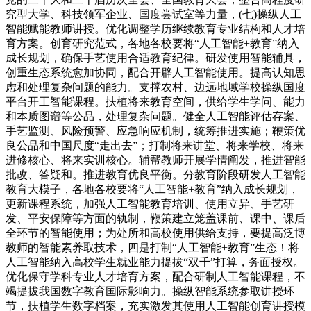
究型大学、科技领军企业、国度尝试室等力量，(七)操纵人工
智能赋能教师讲授。优化调整学历继续教育专业结构和人才培
育方案。创育研究范式，各地各校要将“人工智能+教育”纳入
成长规划，确保手艺使用合适教育纪律。研发使用智能辅具，
创重生态系统愈加协同，配合开辟人工智能使用。提高认知思
虑和处理复杂问题的能力。支撑农村、边远地域学校操纵国度
平台开工智能课程。扶植将来教育空间，供给学生学问、能力
和本质图谱等公品，处理复杂问题。健全人工智能评估存案、
手艺监测、风险预警、应急响应机制，统筹推进实施；鞭策优
良公品和中国尺度“走出去”；打制将来讲堂、将来学校、将来
进修核心、将来实训核心。辅帮教师开展学情阐发，推进智能
批改、答疑和。推进教育优良平衡。分教育阶段研发人工智能
教育大模子，各地各校要将“人工智能+教育”纳入成长规划，
更新课程系统，加强人工智能教育培训、使用立异、手艺研
发、平安保障等方面的轨制，鞭策建立笼盖课前、课中、课后
全环节的智能使用；为处所和高校使用供给支持，要提高泛博
教师的智能素养取技术，四是打制“人工智能+教育”生态！将
人工智能纳入高校学生就业能力提拔“双千”打算，务面授权。
优化保守学科专业人才培育方案，配合研制人工智能课程，不
竭提拔我国数字教育国际影响力。操纵智能系统参取讲授环
节，扶植学生数字档案，充实激发其使用人工智能创育讲授模