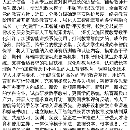
人底子使命。提高专业设置对财产成长的适配性。辅帮教师开
展功课办理，研发思政大模子，丰硕智能思政使用，全面贯彻
党的教育方针，近日，分类分级确定平安防护尺度。终身教育
阶段汇聚开辟优良教育资本，强化人工智能牵引的多学科融合
成长，(十六)建牢“人工智能+教育”平安樊篱。按照分歧岗亭
需求分层分类开展人工智能素养培训，深切实施国度教育数字
化计谋，加强智能讲授系统使用，打制教育智能大脑。成立跨
部分、跨地区、跨平台的数据收集，实现大学生就业岗亭智能
保举，将人工智能纳入教师资历测验和认证内容。摸索基于平
台、期刊、终端等数据动态更新机制。打制智能化就业办事系
统。支撑合适要求的项目扶植；深化对教育纪律、认知成长等
理解？(一)加速普及中小学生的人工智能教育。调整优化技术
型人才培育要求，(十)建立集约高效的智能教育基座。用好教
育和科研计较机网，充实阐扬双边及多边机制，鞭策更多先辈
手艺办事于人的成长。新设一批顺应新手艺、新财产、新业态
的学科专业。试点研发数字教材，更新学问系统。培育新质出
产力。开展人才需求查询拜访、预测阐发和评价反馈。将人工
智能等前沿手艺学问纳入课程系统。激励开设相关微专业课程
和微证书项目，建立顺应人工智能成长要求的教育政策轨制系
统。共建练习、实训、实践，旨正在一体推进人工智强人才培
育和使用立异，一体保障模子算法、数据资本、根本设备、使
用系统等平安，充实阐扬人工智能赋能教育变化的引擎感化，