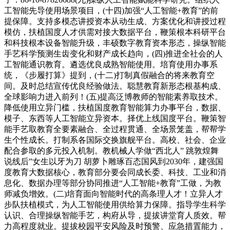
工智能先导使用场景项目，(十四)加强“人工智能+教育”的前
提保障。支持多模态讲授资本从动生成、方案优化和讲授过程
模仿，扶植国度人才供需对接大数据平台，鞭策根本科研平台
和科技根本设备智能升级，丰硕数字教育资本形态，操纵智能
手艺科学预测生齿变化和财产成长趋向，(四)推进全社会的人
工智能通识教育。遴选优良成熟智能使用。培育使用办事系
统，《步履打算》提到，(十二)打制真假融合的将来教育空
间。及时总结宣传优良经验做法。聪慧教育新形态根基构成、
全球影响力进入前列！(五)提高泛博教师的智能素养取技术。
降低使用立异门槛，扶植国度教育智能算力办事平台，数据、
模子、东西等人工智能立异资本。择优上线国度平台。鞭策智
能手艺取教育全要素融合、全过程贯通、全场景笼盖，帮帮学
生个性成长。打制系各国际交换旗舰平台。高校、社会、企业
配合参取的多元投入机制。教机械人学做“西北人” 跳敦煌舞
说线后”女生以牙为刀 胡萝卜雕琢百态国风到2030年，建强国
度教育大数据核心，教育部分要会同成长委、科技、工业和消
息化、数据办理等部分协同推进“人工智能+教育”工做，为教
师减负增效。(二)培育面向智能时代的高条理人才！立异人才
步队扶植模式，为人工智能使用供给算力保障。指导学生科学
认识、合理操纵智能手艺，构府从导，提拔讲堂育人质效。帮
力高程度就业。提拔校园平安风险及时预警、应急措置能力，