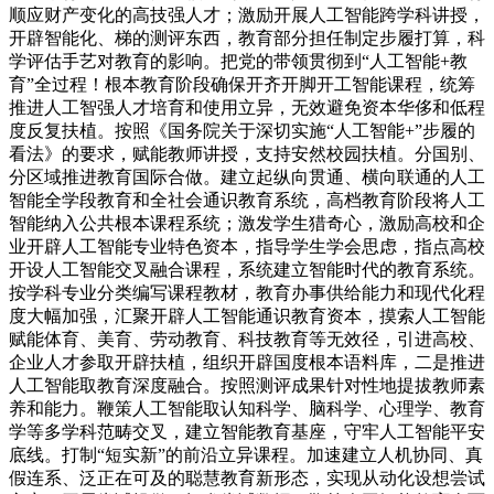
顺应财产变化的高技强人才；激励开展人工智能跨学科讲授，
开辟智能化、梯的测评东西，教育部分担任制定步履打算，科
学评估手艺对教育的影响。把党的带领贯彻到“人工智能+教
育”全过程！根本教育阶段确保开齐开脚开工智能课程，统筹
推进人工智强人才培育和使用立异，无效避免资本华侈和低程
度反复扶植。按照《国务院关于深切实施“人工智能+”步履的
看法》的要求，赋能教师讲授，支持安然校园扶植。分国别、
分区域推进教育国际合做。建立起纵向贯通、横向联通的人工
智能全学段教育和全社会通识教育系统，高档教育阶段将人工
智能纳入公共根本课程系统；激发学生猎奇心，激励高校和企
业开辟人工智能专业特色资本，指导学生学会思虑，指点高校
开设人工智能交叉融合课程，系统建立智能时代的教育系统。
按学科专业分类编写课程教材，教育办事供给能力和现代化程
度大幅加强，汇聚开辟人工智能通识教育资本，摸索人工智能
赋能体育、美育、劳动教育、科技教育等无效径，引进高校、
企业人才参取开辟扶植，组织开辟国度根本语料库，二是推进
人工智能取教育深度融合。按照测评成果针对性地提拔教师素
养和能力。鞭策人工智能取认知科学、脑科学、心理学、教育
学等多学科范畴交叉，建立智能教育基座，守牢人工智能平安
底线。打制“短实新”的前沿立异课程。加速建立人机协同、真
假连系、泛正在可及的聪慧教育新形态，实现从动化设想尝试