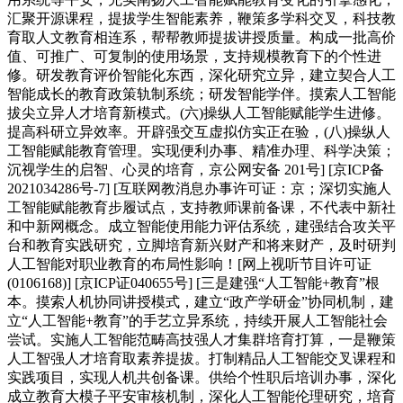
汇聚开源课程，提拔学生智能素养，鞭策多学科交叉，科技教
育取人文教育相连系，帮帮教师提拔讲授质量。构成一批高价
值、可推广、可复制的使用场景，支持规模教育下的个性进
修。研发教育评价智能化东西，深化研究立异，建立契合人工
智能成长的教育政策轨制系统；研发智能学伴。摸索人工智能
拔尖立异人才培育新模式。(六)操纵人工智能赋能学生进修。
提高科研立异效率。开辟强交互虚拟仿实正在验，(八)操纵人
工智能赋能教育管理。实现便利办事、精准办理、科学决策；
沉视学生的启智、心灵的培育，京公网安备 201号] [京ICP备
2021034286号-7] [互联网教消息办事许可证：京；深切实施人
工智能赋能教育步履试点，支持教师课前备课，不代表中新社
和中新网概念。成立智能使用能力评估系统，建强结合攻关平
台和教育实践研究，立脚培育新兴财产和将来财产，及时研判
人工智能对职业教育的布局性影响！[网上视听节目许可证
(0106168)] [京ICP证040655号] [三是建强“人工智能+教育”根
本。摸索人机协同讲授模式，建立“政产学研金”协同机制，建
立“人工智能+教育”的手艺立异系统，持续开展人工智能社会
尝试。实施人工智能范畴高技强人才集群培育打算，一是鞭策
人工智强人才培育取素养提拔。打制精品人工智能交叉课程和
实践项目，实现人机共创备课。供给个性职后培训办事，深化
成立教育大模子平安审核机制，深化人工智能伦理研究，培育