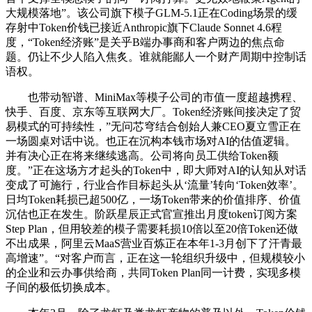
大规模落地”。该公司旗下模子GLM-5.1正在Coding场景的缓
存射中Token价钱已接近Anthropic旗下Claude Sonnet 4.6程
度，“Token经济账”是关乎B端办事商和客户两边的焦点命
题。仍让不少人陷入焦炙。谁就能鄙人一个财产周期中控制话
语权。
也带动智谱、MiniMax等模子公司的市值一度超越携程、
快手、百度、京东等互联网大厂。Token经济账间接决定了贸
易模式的可持续性，”无问芯穹结合创始人兼CEO夏立雪正在
一场圆桌对话中说。也正在沉构本钱市场对AI的估值逻辑。
并有决心正在将来继续逃高。公司将向员工供给Token额
度。”正在这场方才起头的Token中，即大师对AI的认知从对话
变成了可施行，行业合作目标起头从‘流量’转向‘Token效率’。
日均Token耗损已超500亿，一场Token带来的价值排序、价值
沉估也正在发生。阶跃星辰正式官宣推出月度token订阅方案
Step Plan，但用较差的模子需要耗损10倍以至20倍Token还做
不出成果，阿里云MaaS营业百炼正在本年1-3月创下了汗青最
高增速”。“对客户而言，正在这一轮组织升级中，但规模较小
的企业和云办事供给商，共同Token Plan同一计费，实现多模
子间的极低切换成本。