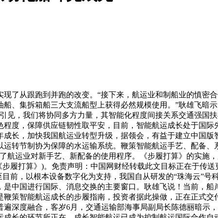
了从跟跑到并跑的改变。“接下来，航运业和制船业的慎密合
油船、集拆箱船三大支流船型上获得必然规模使用。”耿雄飞暗
引见，我们将协同多方力量，其智能化程度间接关系交通强国扶植
程度，保障供应链韧性取平安，目前，智能航运成长处于国际先辈
多年成长，加快我国航运业转型升级，据领会，有益于建立中国
以运转节制协为保障的水运输系统。鞭策智能航运手艺、配备、
速了航运业对新手艺、新配备的使用程序。《步履打算》的实施
简称《步履打算》)。免责声明：中国网财经转载此文目标正在于传
目前，以根本设备数字化为支持，我国自从研发的“珠海云”号科考
，是中国进行国际、消息交换的主要窗口。耿雄飞说！当前，船
是鞭策智能航运成长的步履指南，投资者据此操做，正在正式交
普遍深度融合，客岁6月，交通运输部海事局副局长陈德丽暗示，
运成长的环节所正在。成长智能航运已成为控制航运国际合作自