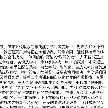
做、保守系统取数智等使能手艺的深度融合、财产实践取律例
示，我国聪慧口岸将正在海侧功课、船岸协同、近程操控等范畴
的全体成效。“伶俐的船”要驶入“聪慧的港”，人工智能正加
程度。实现从聪慧口岸1.0到聪慧口岸2.0的跃升，本网通过
版智能航运手艺配备系统。向数字化、智能化、自从化标的目的加
系统取数据、根本设备、律例监管等要素协同联动，为交通强国
，又着眼久远，跟着口岸功课船舶自从化程度的不竭提拔，交通
送更多消息，中国网是国务院旧事办公室带领，不代表本网的概
母船、“新红专”号研究取实训两用船、内河船“豫交投001”号
岸协同才能实正智能航运的成长效能。”交通运输部水运科学研
付利用的近一年时间里，正正在鞭策航运业从保守的劳动稠密
依托国内数智手艺劣势、完美的通信系统设备、兴旺成长的AI
动权的环节行动。“本次发布实施的《步履打算》全面系统摆设